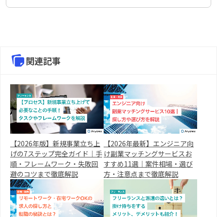
関連記事
【2026年版】新規事業立ち上
【2026年最新】エンジニア向
げの7ステップ完全ガイド｜手
け副業マッチングサービスお
順・フレームワーク・失敗回
すすめ11選｜案件相場・選び
避のコツまで徹底解説
方・注意点まで徹底解説