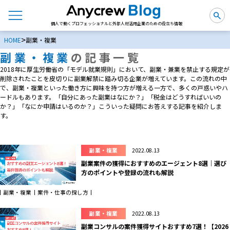
個人で働くプロフェッショナルと外部人材活用企業のための役立ち情報
>
HOME
副業・複業
副業・複業
の記事一覧
2018年に厚生労働省の「モデル就業規則」において、副業・兼業を禁止する規定が
削除されたことを皮切りに副業解禁に踏み切る企業が増えています。この流れの中
で、副業・複業といった働き方に興味を持つ方が増える一方で、多くの戸惑いやハ
ードルもあります。「自分にあった副業はなにか？」「税金はどうすればいいの
か？」「なにか申請はいるのか？」こういった疑問にお答えする記事を紹介しま
す。
副業・複業
2022.08.13
副業案件の獲得におすすめのエージェント8選｜選び
方のポイントや登録の流れも解説
副業・複業
案件・仕事の探し方
副業・複業
2022.08.13
副業コンサルの案件獲得サイトおすすめ7選！【2026