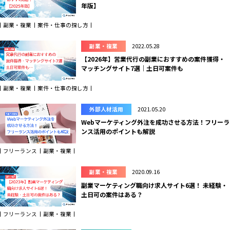
年版】
副業・複業
案件・仕事の探し方
副業・複業
2022.05.28
【2026年】営業代行の副業におすすめの案件獲得・
マッチングサイト7選｜土日可案件も
副業・複業
案件・仕事の探し方
外部人材活用
2021.05.20
Webマーケティング外注を成功させる方法！フリーラ
ンス活用のポイントも解説
フリーランス
副業・複業
副業・複業
2020.09.16
副業マーケティング職向け求人サイト6選！ 未経験・
土日可の案件はある？
フリーランス
副業・複業