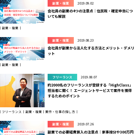
副業・複業
2019.09.02
会社員の副業の4つの注意点｜住民税・確定申告につ
いても解説
副業・複業
副業・複業
2019.08.23
会社員が副業から法人化する方法とメリット・デメリ
ット
副業・複業
フリーランス
2019.08.07
約2000名のフリーランスが登録する「HighClass」
担当者に聞く！ エージェントサービスで案件を獲得
するためのポイント
フリーランス
副業・複業
案件・仕事の探し方
副業・複業
2019.07.26
副業での必要経費算入の注意点｜家事按分や300万円