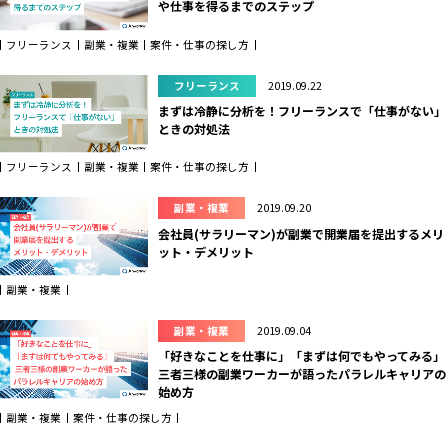
や仕事を得るまでのステップ
フリーランス
副業・複業
案件・仕事の探し方
フリーランス
2019.09.22
まずは冷静に分析を！フリーランスで「仕事がない」
ときの対処法
フリーランス
副業・複業
案件・仕事の探し方
副業・複業
2019.09.20
会社員(サラリーマン)が副業で開業届を提出するメリ
ット・デメリット
副業・複業
副業・複業
2019.09.04
「好きなことを仕事に」「まずは何でもやってみる」
三者三様の副業ワーカーが語ったパラレルキャリアの
始め方
副業・複業
案件・仕事の探し方