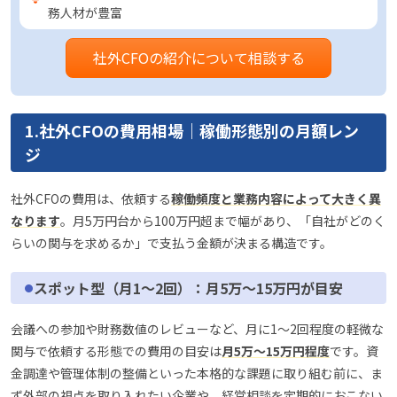
務人材が豊富
社外CFOの紹介について相談する
1.社外CFOの費用相場｜稼働形態別の月額レン
ジ
社外CFOの費用は、依頼する
稼働頻度と業務内容によって大きく異
なります
。月5万円台から100万円超まで幅があり、「自社がどのく
らいの関与を求めるか」で支払う金額が決まる構造です。
スポット型（月1〜2回）：月5万〜15万円が目安
会議への参加や財務数値のレビューなど、月に1〜2回程度の軽微な
関与で依頼する形態での費用の目安は
月5万〜15万円程度
です。資
金調達や管理体制の整備といった本格的な課題に取り組む前に、ま
ず外部の視点を取り入れたい企業や、経営相談を定期的におこない