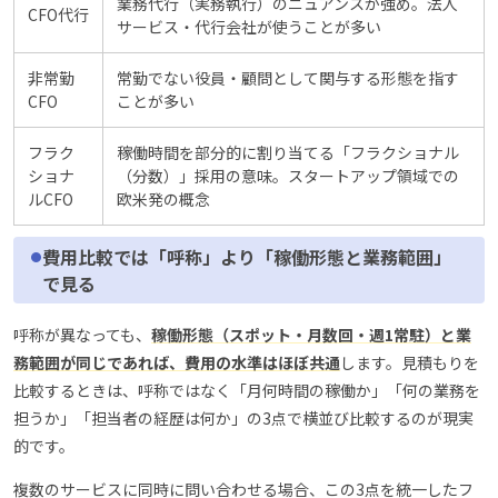
業務代行（実務執行）のニュアンスが強め。法人
CFO代行
サービス・代行会社が使うことが多い
非常勤
常勤でない役員・顧問として関与する形態を指す
CFO
ことが多い
フラク
稼働時間を部分的に割り当てる「フラクショナル
ショナ
（分数）」採用の意味。スタートアップ領域での
ルCFO
欧米発の概念
費用比較では「呼称」より「稼働形態と業務範囲」
で見る
呼称が異なっても、
稼働形態（スポット・月数回・週1常駐）と業
務範囲が同じであれば、費用の水準はほぼ共通
します。見積もりを
比較するときは、呼称ではなく「月何時間の稼働か」「何の業務を
担うか」「担当者の経歴は何か」の3点で横並び比較するのが現実
的です。
複数のサービスに同時に問い合わせる場合、この3点を統一したフ