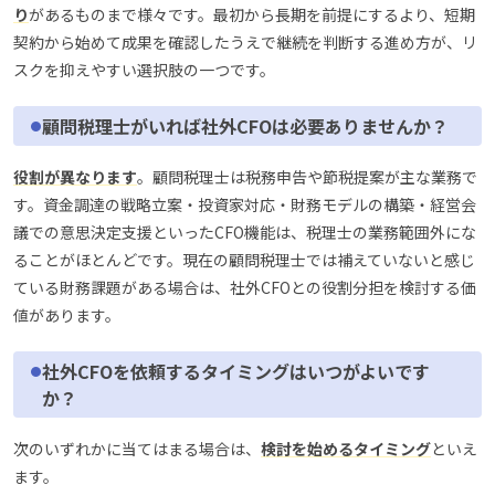
り
があるものまで様々です。最初から長期を前提にするより、短期
契約から始めて成果を確認したうえで継続を判断する進め方が、リ
スクを抑えやすい選択肢の一つです。
顧問税理士がいれば社外CFOは必要ありませんか？
役割が異なります
。顧問税理士は税務申告や節税提案が主な業務で
す。資金調達の戦略立案・投資家対応・財務モデルの構築・経営会
議での意思決定支援といったCFO機能は、税理士の業務範囲外にな
ることがほとんどです。現在の顧問税理士では補えていないと感じ
ている財務課題がある場合は、社外CFOとの役割分担を検討する価
値があります。
社外CFOを依頼するタイミングはいつがよいです
か？
次のいずれかに当てはまる場合は、
検討を始めるタイミング
といえ
ます。