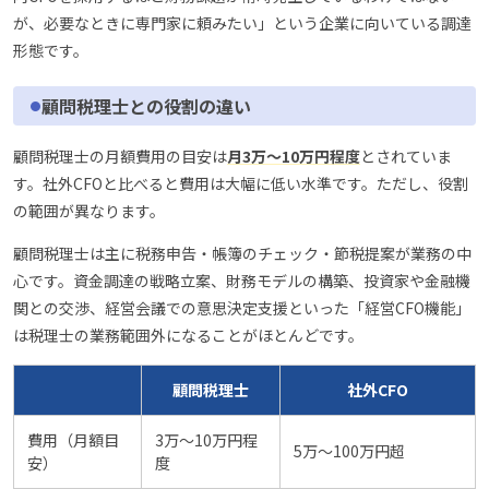
が、必要なときに専門家に頼みたい」という企業に向いている調達
形態です。
顧問税理士との役割の違い
顧問税理士の月額費用の目安は
月3万〜10万円程度
とされていま
す。社外CFOと比べると費用は大幅に低い水準です。ただし、役割
の範囲が異なります。
顧問税理士は主に税務申告・帳簿のチェック・節税提案が業務の中
心です。資金調達の戦略立案、財務モデルの構築、投資家や金融機
関との交渉、経営会議での意思決定支援といった「経営CFO機能」
は税理士の業務範囲外になることがほとんどです。
顧問税理士
社外CFO
費用（月額目
3万〜10万円程
5万〜100万円超
安）
度