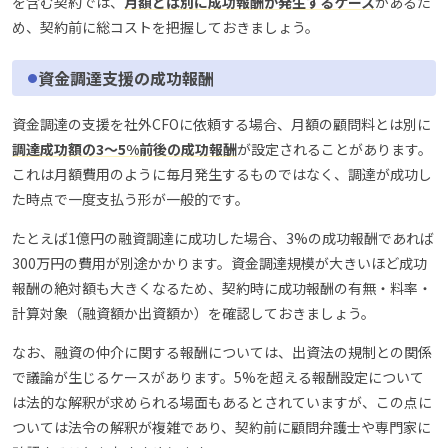
を含む契約では、
月額とは別に成功報酬が発生するケース
があるた
め、契約前に総コストを把握しておきましょう。
資金調達支援の成功報酬
資金調達の支援を社外CFOに依頼する場合、月額の顧問料とは別に
調達成功額の3〜5%前後の成功報酬
が設定されることがあります。
これは月額費用のように毎月発生するものではなく、調達が成功し
た時点で一度支払う形が一般的です。
たとえば1億円の融資調達に成功した場合、3%の成功報酬であれば
300万円の費用が別途かかります。資金調達規模が大きいほど成功
報酬の絶対額も大きくなるため、契約時に成功報酬の有無・料率・
計算対象（融資額か出資額か）を確認しておきましょう。
なお、融資の仲介に関する報酬については、出資法の規制との関係
で議論が生じるケースがあります。5%を超える報酬設定について
は法的な解釈が求められる場面もあるとされていますが、この点に
ついては法令の解釈が複雑であり、契約前に顧問弁護士や専門家に