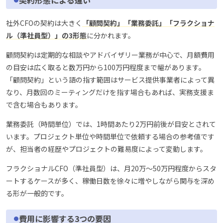
契約形態による違い
社外CFOの契約は大きく
「顧問契約」「業務委託」「フラクショナ
ル（準社員型）」の3形態
に分かれます。
顧問契約は定期的な相談やアドバイザリー業務が中心で、月額費用
の目安は広く取ると数万円から100万円程度まで幅があります。
「顧問契約」という語の指す範囲はサービス提供事業者によって異
なり、月数回のミーティングだけを指す場合もあれば、実務支援ま
で含む場合もあります。
業務委託（時間単位）では、1時間あたり2万円前後が目安とされて
います。プロジェクト単位や時間単位で依頼する場合の参考値です
が、担当者の経歴やプロジェクトの難易度によって変動します。
フラクショナルCFO（準社員型）は、月20万〜50万円程度からスタ
ートするケースが多く、稼働日数を徐々に増やしながら関与を深め
る形が一般的です。
費用に影響する3つの要因