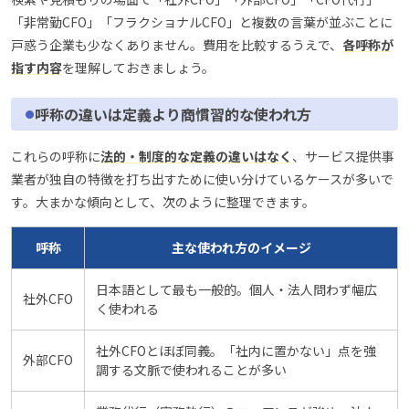
「非常勤CFO」「フラクショナルCFO」と複数の言葉が並ぶことに
戸惑う企業も少なくありません。費用を比較するうえで、
各呼称が
指す内容
を理解しておきましょう。
呼称の違いは定義より商慣習的な使われ方
これらの呼称に
法的・制度的な定義の違いはなく
、サービス提供事
業者が独自の特徴を打ち出すために使い分けているケースが多いで
す。大まかな傾向として、次のように整理できます。
呼称
主な使われ方のイメージ
日本語として最も一般的。個人・法人問わず幅広
社外CFO
く使われる
社外CFOとほぼ同義。「社内に置かない」点を強
外部CFO
調する文脈で使われることが多い