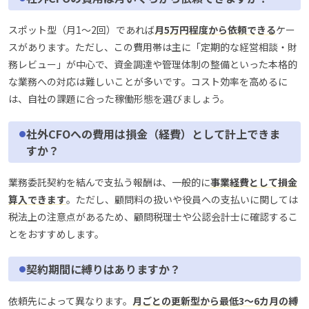
スポット型（月1〜2回）であれば
月5万円程度から依頼できる
ケー
スがあります。ただし、この費用帯は主に「定期的な経営相談・財
務レビュー」が中心で、資金調達や管理体制の整備といった本格的
な業務への対応は難しいことが多いです。コスト効率を高めるに
は、自社の課題に合った稼働形態を選びましょう。
社外CFOへの費用は損金（経費）として計上できま
すか？
業務委託契約を結んで支払う報酬は、一般的に
事業経費として損金
算入できます
。ただし、顧問料の扱いや役員への支払いに関しては
税法上の注意点があるため、顧問税理士や公認会計士に確認するこ
とをおすすめします。
契約期間に縛りはありますか？
依頼先によって異なります。
月ごとの更新型から最低3〜6カ月の縛