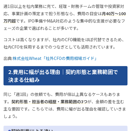
週1日以上を社内業務に充て、経理・財務チームの管理や投資家対
応、事業計画の策定まで担う形態なら、費用の目安は
月40万〜100
万円超
です。IPO準備やM&A対応のような集中的な支援が必要なフ
ェーズの企業で選ばれることが多いです。
コストは高くなりますが、社内のCFO機能をほぼ代替できるため、
社内CFOを採用するまでのつなぎとしても活用されています。
出典:
株式会社Wheat「社外CFOの費用相場ガイド」
2.費用に幅が出る理由｜契約形態と業務範囲で
決まる仕組み
同じ「週1回」の依頼でも、費用が倍以上異なるケースもありま
す。
契約形態・担当者の経歴・業務範囲の3つ
が、金額の差を生む
主な要因です。こちらでは、費用に幅が出る理由を確認していきま
しょう。