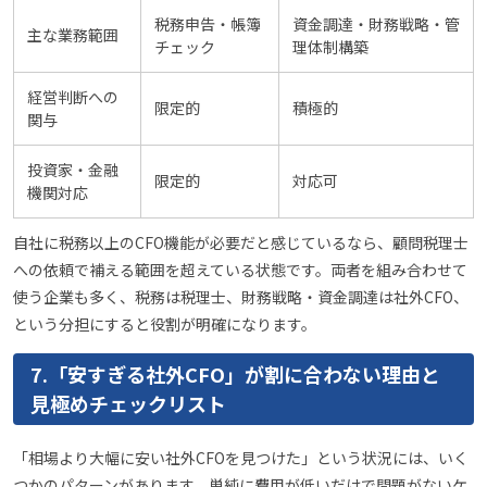
税務申告・帳簿
資金調達・財務戦略・管
主な業務範囲
チェック
理体制構築
経営判断への
限定的
積極的
関与
投資家・金融
限定的
対応可
機関対応
自社に税務以上のCFO機能が必要だと感じているなら、顧問税理士
への依頼で補える範囲を超えている状態です。両者を組み合わせて
使う企業も多く、税務は税理士、財務戦略・資金調達は社外CFO、
という分担にすると役割が明確になります。
7.「安すぎる社外CFO」が割に合わない理由と
見極めチェックリスト
「相場より大幅に安い社外CFOを見つけた」という状況には、いく
つかのパターンがあります。単純に費用が低いだけで問題がないケ