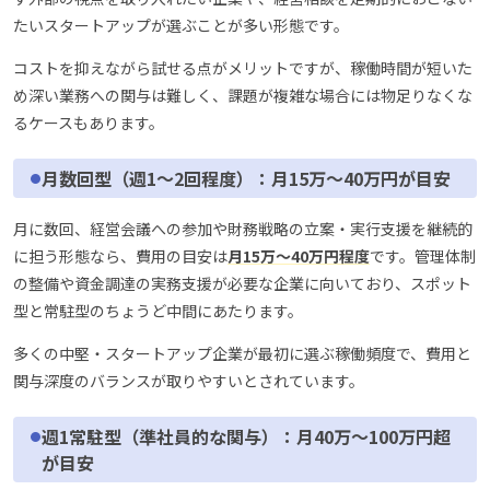
たいスタートアップが選ぶことが多い形態です。
コストを抑えながら試せる点がメリットですが、稼働時間が短いた
め深い業務への関与は難しく、課題が複雑な場合には物足りなくな
るケースもあります。
月数回型（週1〜2回程度）：月15万〜40万円が目安
月に数回、経営会議への参加や財務戦略の立案・実行支援を継続的
に担う形態なら、費用の目安は
月15万〜40万円程度
です。管理体制
の整備や資金調達の実務支援が必要な企業に向いており、スポット
型と常駐型のちょうど中間にあたります。
多くの中堅・スタートアップ企業が最初に選ぶ稼働頻度で、費用と
関与深度のバランスが取りやすいとされています。
週1常駐型（準社員的な関与）：月40万〜100万円超
が目安