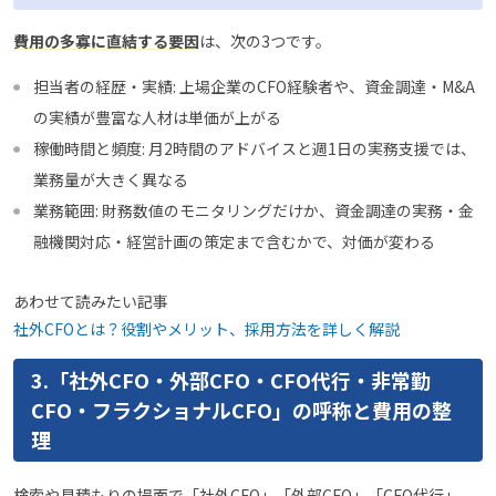
費用の多寡に直結する要因
は、次の3つです。
担当者の経歴・実績: 上場企業のCFO経験者や、資金調達・M&A
の実績が豊富な人材は単価が上がる
稼働時間と頻度: 月2時間のアドバイスと週1日の実務支援では、
業務量が大きく異なる
業務範囲: 財務数値のモニタリングだけか、資金調達の実務・金
融機関対応・経営計画の策定まで含むかで、対価が変わる
あわせて読みたい記事
社外CFOとは？役割やメリット、採用方法を詳しく解説
3.「社外CFO・外部CFO・CFO代行・非常勤
CFO・フラクショナルCFO」の呼称と費用の整
理
検索や見積もりの場面で「社外CFO」「外部CFO」「CFO代行」