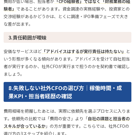
費用が低い場合、担当者が
「CFO経験者」ではなく「財務業務の経
験者」
であることがあります。資金調達の実務経験や、投資家との
交渉経験があるかどうかは、とくに調達・IPO準備フェーズで大き
な差が出ます。
3.責任範囲が曖昧
安価なサービスほど
「アドバイスはするが実行責任は持たない」
と
いう形態が多くなる傾向があります。アドバイスを受けて自社担当
者が実行するのか、社外CFOが実行まで担うのかを契約書で確認し
ましょう。
8.失敗しない社外CFOの選び方｜稼働時間・成
果KPI・担当者経歴の確認
費用相場を把握したあとは、実際に依頼先を選ぶプロセスに入りま
す。依頼先の比較では「費用の安さ」より「
自社の課題と担当者の
スキルが合っているか
」の方が重要です。こちらでは、社外CFOの
選び方の3ステップを紹介します。