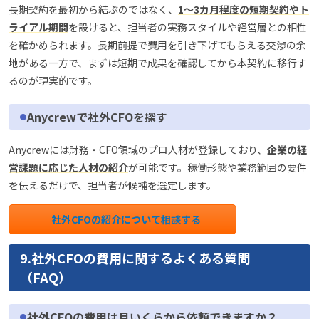
長期契約を最初から結ぶのではなく、
1〜3カ月程度の短期契約やト
ライアル期間
を設けると、担当者の実務スタイルや経営層との相性
を確かめられます。長期前提で費用を引き下げてもらえる交渉の余
地がある一方で、まずは短期で成果を確認してから本契約に移行す
るのが現実的です。
Anycrewで社外CFOを探す
Anycrewには財務・CFO領域のプロ人材が登録しており、
企業の経
営課題に応じた人材の紹介
が可能です。稼働形態や業務範囲の要件
を伝えるだけで、担当者が候補を選定します。
社外CFOの紹介について相談する
9.社外CFOの費用に関するよくある質問
（FAQ）
社外CFOの費用は月いくらから依頼できますか？