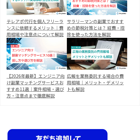
テレアポ代行を個人フリーラ
サラリーマンの副業でおすす
ンスに依頼するメリット｜費
めの節税対策とは？ 経費・控
用相場や注意点について解説
除を使った方法を解説
【2026年最新】エンジニア向
広報を業務委託する場合の費
け副業マッチングサービスお
用相場｜メリット・デメリッ
すすめ11選｜案件相場・選び
トも解説
方・注意点まで徹底解説