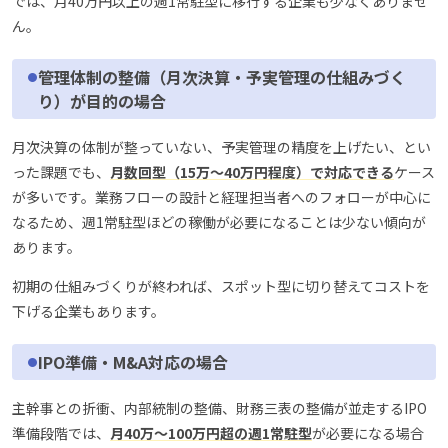
では、月40万円以上の週1常駐型に移行する企業も少なくありませ
ん。
管理体制の整備（月次決算・予実管理の仕組みづく
り）が目的の場合
月次決算の体制が整っていない、予実管理の精度を上げたい、とい
った課題でも、
月数回型（15万〜40万円程度）で対応できる
ケース
が多いです。業務フローの設計と経理担当者へのフォローが中心に
なるため、週1常駐型ほどの稼働が必要になることは少ない傾向が
あります。
初期の仕組みづくりが終われば、スポット型に切り替えてコストを
下げる企業もあります。
IPO準備・M&A対応の場合
主幹事との折衝、内部統制の整備、財務三表の整備が並走するIPO
準備段階では、
月40万〜100万円超の週1常駐型
が必要になる場合