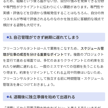
るため、組織という後ろ盾がない分、自分の強みを発揮できる分野
や専門性がクライアントに伝わりにくい課題があります。専門性や
実績・評価などを日頃から情報発信することはもちろん、自分の持
つスキルが市場で評価されるものなのかを独立前に客観的な視点で
検討する姿勢も大切です。
3. 自己管理ができず納期に遅れてしまう
フリーコンサルタントは一人で業務をこなすため、
スケジュール管
理が仕事の成否を分ける重要なポイント
です。複数のプロジェクト
を並行で進める場面では、多忙のあまりクライアントとの約束を忘
れたり納期に遅れると、一度のミスですべての信頼を失うこともあ
り得ます。約束をリマインドしてくれる上司や同僚はいないため、
フリーコンサルタントとして独立する前に時間管理・スケジュール
管理法を身につけておきましょう。
4. 退職後に独立準備を始めて出遅れる
「退職してから営業活動を始めればよい」と考える方もいますが、