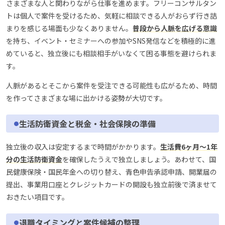
さまざまな人と関わりながら仕事を進めます。フリーコンサルタン
トは個人で案件を受けるため、気軽に相談できる人がおらず行き詰
まりを感じる場面も少なくありません。
普段から人脈を広げる意識
を持ち、イベント・セミナーへの参加やSNS発信などを積極的に進
めていると、独立後にも相談相手がいなくて困る事態を避けられま
す。
人脈があるとそこから案件を受注できる可能性も広がるため、時間
を作ってさまざまな場に出かける姿勢が大切です。
生活防衛資金と税金・社会保険の準備
独立後の収入は安定するまで時間がかかります。
生活費6ヶ月〜1年
分の生活防衛資金
を確保したうえで独立しましょう。あわせて、国
民健康保険・国民年金への切り替え、青色申告承認申請、開業届の
提出、事業用口座とクレジットカードの開設も独立前後で済ませて
おきたい項目です。
退職タイミングと案件候補の整理