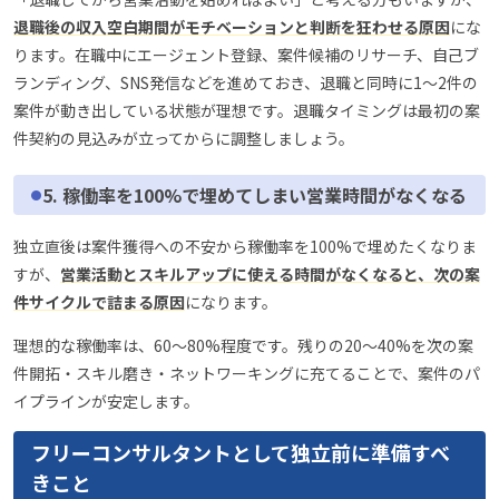
退職後の収入空白期間がモチベーションと判断を狂わせる原因
にな
ります。在職中にエージェント登録、案件候補のリサーチ、自己ブ
ランディング、SNS発信などを進めておき、退職と同時に1〜2件の
案件が動き出している状態が理想です。退職タイミングは最初の案
件契約の見込みが立ってからに調整しましょう。
5. 稼働率を100%で埋めてしまい営業時間がなくなる
独立直後は案件獲得への不安から稼働率を100%で埋めたくなりま
すが、
営業活動とスキルアップに使える時間がなくなると、次の案
件サイクルで詰まる原因
になります。
理想的な稼働率は、60〜80%程度です。残りの20〜40%を次の案
件開拓・スキル磨き・ネットワーキングに充てることで、案件のパ
イプラインが安定します。
フリーコンサルタントとして独立前に準備すべ
きこと