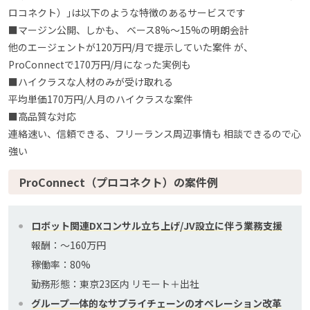
ロコネクト）｣は以下のような特徴のあるサービスです
■マージン公開、しかも、 ベース8%〜15%の明朗会計
他のエージェントが120万円/月で提示していた案件 が、
ProConnectで170万円/月になった実例も
■ハイクラスな人材のみが受け取れる
平均単価170万円/人月のハイクラスな案件
■高品質な対応
連絡速い、信頼できる、フリーランス周辺事情も 相談できるので心
強い
ProConnect（プロコネクト）の案件例
ロボット関連DXコンサル立ち上げ/JV設立に伴う業務支援
報酬：〜160万円
稼働率：80%
勤務形態：東京23区内 リモート＋出社
グループ一体的なサプライチェーンのオペレーション改革