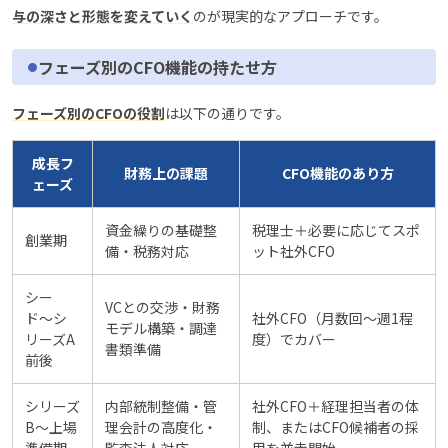
与の深さと形態を変えていく
のが現実的なアプローチです。
フェーズ別のCFO機能の持たせ方
フェーズ別のCFOの役割
は以下の通りです。
成長フ
財務上の課題
CFO機能のあり方
ェーズ
資金繰りの基礎整
税理士＋必要に応じてスポ
創業期
備・税務対応
ット社外CFO
シー
VCとの交渉・財務
ド〜シ
社外CFO（月数回〜週1程
モデル構築・調達
リーズA
度）でカバー
書類準備
前後
シリーズ
内部統制整備・管
社外CFO＋経理担当者の体
B〜上場
理会計の高度化・
制、またはCFO候補者の採