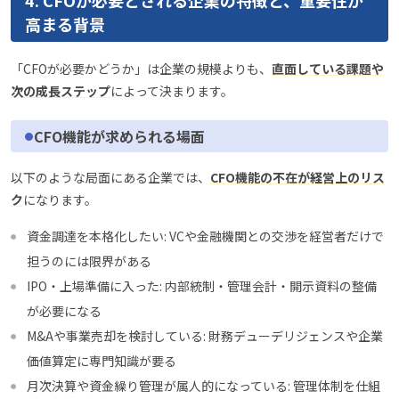
4. CFOが必要とされる企業の特徴と、重要性が
高まる背景
「CFOが必要かどうか」は企業の規模よりも、
直面している課題や
次の成長ステップ
によって決まります。
CFO機能が求められる場面
以下のような局面にある企業では、
CFO機能の不在が経営上のリス
ク
になります。
資金調達を本格化したい: VCや金融機関との交渉を経営者だけで
担うのには限界がある
IPO・上場準備に入った: 内部統制・管理会計・開示資料の整備
が必要になる
M&Aや事業売却を検討している: 財務デューデリジェンスや企業
価値算定に専門知識が要る
月次決算や資金繰り管理が属人的になっている: 管理体制を仕組