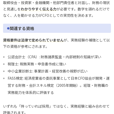
取締役会・投資家・金融機関・他部門責任者と対話し、財務の現状
と見通しを
わかりやすく伝える力
が必要です。数字を語れるだけで
なく、人を動かせる力がCFOとしての実効性を決めます。
関連する資格
資格要件は法律で定められていません
が、実務経験の補強として以
下の資格が参考にされます。
公認会計士（CPA）: 財務諸表監査・内部統制の知識が深い
税理士: 税務実務・申告書作成に強い
中小企業診断士: 事業計画・経営改善の視野が広い
FASS検定: 経済産業省の委託事業として日本CFO協会が開発・運
営する財務・会計スキル検定（2005年開始）。経理・財務職の
実務能力を体系的に評価する
いずれも「持っていれば採用」ではなく、実務経験と組み合わせて
評価されます。