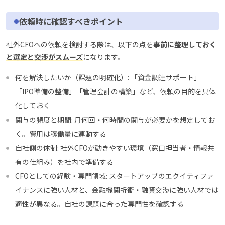
依頼時に確認すべきポイント
社外CFOへの依頼を検討する際は、以下の点を
事前に整理しておく
と選定と交渉がスムーズ
になります。
何を解決したいか（課題の明確化）: 「資金調達サポート」
「IPO準備の整備」「管理会計の構築」など、依頼の目的を具体
化しておく
関与の頻度と期間: 月何回・何時間の関与が必要かを想定してお
く。費用は稼働量に連動する
自社側の体制: 社外CFOが動きやすい環境（窓口担当者・情報共
有の仕組み）を社内で準備する
CFOとしての経験・専門領域: スタートアップのエクイティファ
イナンスに強い人材と、金融機関折衝・融資交渉に強い人材では
適性が異なる。自社の課題に合った専門性を確認する