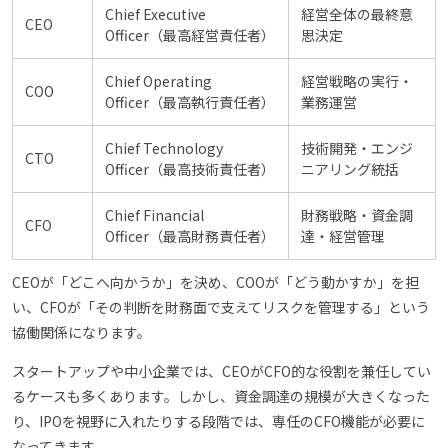
Chief Executive
経営全体の最終意
CEO
Officer（最高経営責任者）
思決定
Chief Operating
経営戦略の実行・
COO
Officer（最高執行責任者）
業務運営
Chief Technology
技術開発・エンジ
CTO
Officer（最高技術責任者）
ニアリング統括
Chief Financial
財務戦略・資金調
CFO
Officer（最高財務責任者）
達・経営管理
CEOが「どこへ向かうか」を決め、COOが「どう動かすか」を担
い、CFOが「その判断を財務面で支えてリスクを管理する」という
協働関係になります。
スタートアップや中小企業では、CEOがCFO的な役割を兼任してい
るケースも多くあります。しかし、資金調達の規模が大きくなった
り、IPOを視野に入れたりする段階では、専任のCFO機能が必要に
なってきます。