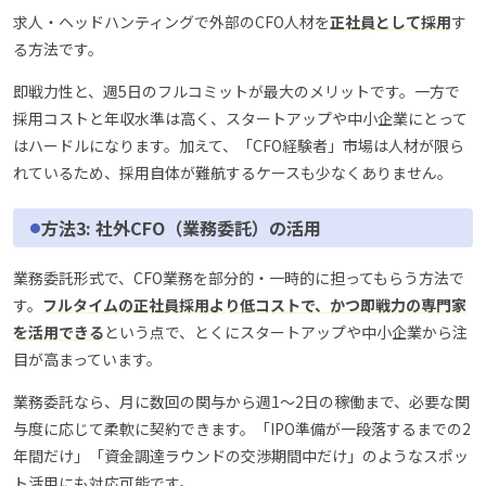
求人・ヘッドハンティングで外部のCFO人材を
正社員として採用
す
る方法です。
即戦力性と、週5日のフルコミットが最大のメリットです。一方で
採用コストと年収水準は高く、スタートアップや中小企業にとって
はハードルになります。加えて、「CFO経験者」市場は人材が限ら
れているため、採用自体が難航するケースも少なくありません。
方法3: 社外CFO（業務委託）の活用
業務委託形式で、CFO業務を部分的・一時的に担ってもらう方法で
す。
フルタイムの正社員採用より低コストで、かつ即戦力の専門家
を活用できる
という点で、とくにスタートアップや中小企業から注
目が高まっています。
業務委託なら、月に数回の関与から週1〜2日の稼働まで、必要な関
与度に応じて柔軟に契約できます。「IPO準備が一段落するまでの2
年間だけ」「資金調達ラウンドの交渉期間中だけ」のようなスポッ
ト活用にも対応可能です。