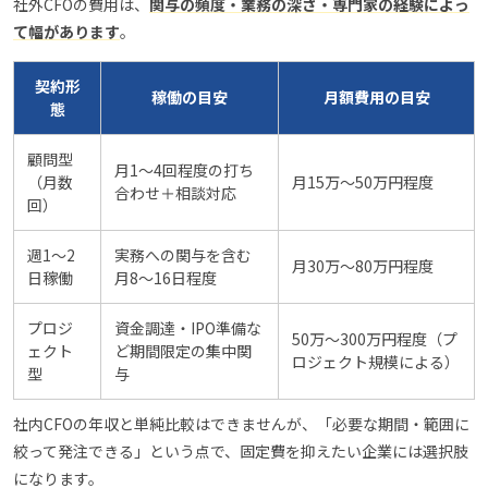
社外CFOの費用は、
関与の頻度・業務の深さ・専門家の経験によっ
て幅があります
。
契約形
稼働の目安
月額費用の目安
態
顧問型
月1〜4回程度の打ち
（月数
月15万〜50万円程度
合わせ＋相談対応
回）
週1〜2
実務への関与を含む
月30万〜80万円程度
日稼働
月8〜16日程度
プロジ
資金調達・IPO準備な
50万〜300万円程度（プ
ェクト
ど期間限定の集中関
ロジェクト規模による）
型
与
社内CFOの年収と単純比較はできませんが、「必要な期間・範囲に
絞って発注できる」という点で、固定費を抑えたい企業には選択肢
になります。