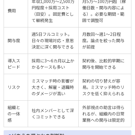
年収1,000万〜2,500万
月5万〜100万円超（稼
円程度＋採用コスト
働日数・関与内容によ
費用
（目安）。固定費とし
る）。必要な期間・範
て継続発生
囲で調整可
週5日フルコミット。
月数回〜週1〜2日程
関与度
日々の現場対応・意思
度。論点を絞った関与
決定に深く関与できる
が前提
導入ス
採用に3〜6カ月以上か
契約後、比較的早期に
ピード
かるケースも多い
関与を開始できる
ミスマッチ時の影響が
契約の切り替えが容
リスク
大きく、解雇・退職時
易。ミスマッチ時のリ
のダメージが高い
スクを低く抑えられる
組織と
外部視点の助言は得ら
社内メンバーとして深
の一体
れるが、組織内の日常
くコミットできる
感
業務への関与は限定的