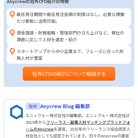
Anycrewの社外CFO紹介の特徴
最低発注期間や最低発注金額の制限はなし。必要な稼働
だけ柔軟に活用可能。
資金調達・財務戦略・管理部門の立ち上げなど、貴社の
課題に応じて人材を選定・紹介
スタートアップから中小企業まで、フェーズに合った財
務人材が豊富
社外CFOの紹介について相談する
Anycrew Blog 編集部
エニィクルー株式会社の編集部。エニィクルー株式会社は
2019年から
フリーラス・副業人材マッチングプラットフォ
ームのAnycrew
を運営。2025年のフリーランス協会認定人
材会社としても認定されています。日々のAnycrewの運営