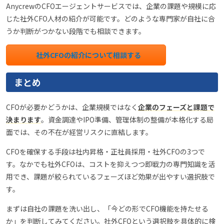
AnycrewのCFOエージェントサービスでは、企業の課題や規模に応
じた社外CFO人材の紹介が可能です。どのような専門家が自社に合
うか判断がつかない段階でも相談できます。
社外CFOの紹介について相談する
まとめ
CFOが必要かどうかは、企業規模ではなく
企業のフェーズと課題で
決まります
。資金調達やIPO準備、管理体制の整備が本格化する局
面では、その不在が経営リスクに直結します。
CFOを確保する手段は社内昇格・正社員採用・社外CFOの3つで
す。なかでも社外CFOは、コストを抑えつつ即戦力の専門知識を活
用でき、課題が絞られているフェーズほど効果が出やすい選択肢で
す。
まずは自社の課題を洗い出し、「今どの形でCFO機能を持たせる
か」を判断してみてください。社外CFOという選択肢を具体的に検