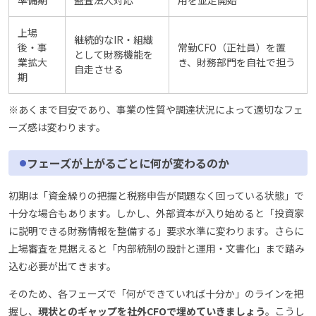
準備期
監査法人対応
用を並走開始
上場
継続的なIR・組織
後・事
常勤CFO（正社員）を置
として財務機能を
業拡大
き、財務部門を自社で担う
自走させる
期
※あくまで目安であり、事業の性質や調達状況によって適切なフェ
ーズ感は変わります。
フェーズが上がるごとに何が変わるのか
初期は「資金繰りの把握と税務申告が問題なく回っている状態」で
十分な場合もあります。しかし、外部資本が入り始めると「投資家
に説明できる財務情報を整備する」要求水準に変わります。さらに
上場審査を見据えると「内部統制の設計と運用・文書化」まで踏み
込む必要が出てきます。
そのため、各フェーズで「何ができていれば十分か」のラインを把
握し、
現状とのギャップを社外CFOで埋めていきましょう
。こうし