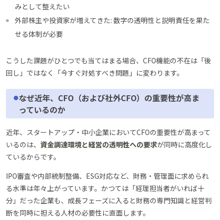
みとして整えたい
外部株主や投資家が増えてきた: 数字の透明性と説明責任を果た
せる体制が必要
こうした課題がひとつでも当てはまる場合、CFO機能の不在は「後
回し」ではなく「今すぐ対処すべき問題」に変わります。
なぜ近年、CFO（および社外CFO）の重要性が高ま
っているのか
近年、スタートアップ・中小企業においてCFOの重要性が高まって
いるのは、
資金調達環境と経営の透明性への要求
が同時に高度化し
ているからです。
IPO審査や内部統制整備、ESG対応など、財務・管理面に求められ
る水準は年々上がっています。かつては「経理担当者がいれば十
分」だった企業も、成長フェーズに入ると財務の専門知識と経営判
断を同時に担える人材の必要性に直面します。