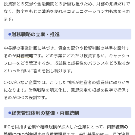
投資家との交渉や金融機関との折衝も担うため、財務の知識だけで
なく、数字をもとに戦略を語れるコミュニケーション力も求められ
ます。
財務戦略の立案・推進
中長期の事業計画に基づき、資金の配分や投資判断の基準を設計す
るのが
財務戦略
です。どの事業にどれだけ投資するか、キャッシュ
フローをどう管理するか、収益性と成長性のバランスをどう取るか
といった問いに答えを出し続けます。
CFOがいない企業では、こうした判断が経営者の感覚値に頼りがち
になります。財務戦略を明文化し、意思決定の根拠を数字で担保す
るのがCFOの役割です。
経営管理体制の整備・内部統制
IPOを目指す企業や組織規模が拡大した企業にとって、
内部統制の
整備はCFOが主導すべき重要課題
です。会計基準の統一、月次決算