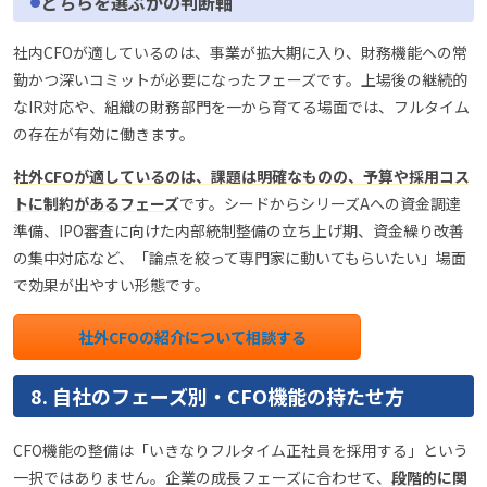
どちらを選ぶかの判断軸
社内CFOが適しているのは、事業が拡大期に入り、財務機能への常
勤かつ深いコミットが必要になったフェーズです。上場後の継続的
なIR対応や、組織の財務部門を一から育てる場面では、フルタイム
の存在が有効に働きます。
社外CFOが適しているのは、課題は明確なものの、予算や採用コス
トに制約があるフェーズ
です。シードからシリーズAへの資金調達
準備、IPO審査に向けた内部統制整備の立ち上げ期、資金繰り改善
の集中対応など、「論点を絞って専門家に動いてもらいたい」場面
で効果が出やすい形態です。
社外CFOの紹介について相談する
8. 自社のフェーズ別・CFO機能の持たせ方
CFO機能の整備は「いきなりフルタイム正社員を採用する」という
一択ではありません。企業の成長フェーズに合わせて、
段階的に関