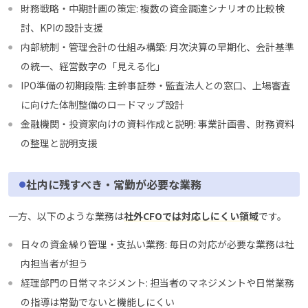
財務戦略・中期計画の策定: 複数の資金調達シナリオの比較検
討、KPIの設計支援
内部統制・管理会計の仕組み構築: 月次決算の早期化、会計基準
の統一、経営数字の「見える化」
IPO準備の初期段階: 主幹事証券・監査法人との窓口、上場審査
に向けた体制整備のロードマップ設計
金融機関・投資家向けの資料作成と説明: 事業計画書、財務資料
の整理と説明支援
社内に残すべき・常勤が必要な業務
一方、以下のような業務は
社外CFOでは対応しにくい領域
です。
日々の資金繰り管理・支払い業務: 毎日の対応が必要な業務は社
内担当者が担う
経理部門の日常マネジメント: 担当者のマネジメントや日常業務
の指導は常勤でないと機能しにくい