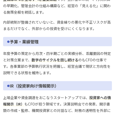
の早期化、管理会計の仕組み構築など、経営の「見える化」に関わ
る施策全般を統括します。
内部統制が整備されていないと、資金繰りの悪化や不正リスクが高
まるだけでなく、外部からの投資を受けにくくなります。
予算・業績管理
年度予算の策定から月次・四半期ごとの実績分析、乖離要因の特定
と対策立案まで、
数字のサイクルを回し続ける
のもCFOの仕事で
す。各事業部の予算執行状況を把握し、経営会議で現状と方向性を
説明できる状態を維持します。
IR（投資家向け情報開示）
上場企業や資金調達をおこなうスタートアップでは、
投資家への情
報開示（IR）
もCFOが担う領域です。決算説明会での発表、開示書
類の作成・監修、機関投資家との対話など、財務の透明性を外部に